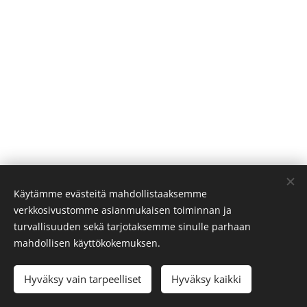
Käytämme evästeitä mahdollistaaksemme
verkkosivustomme asianmukaisen toiminnan ja
turvallisuuden sekä tarjotaksemme sinulle parhaan
mahdollisen käyttökokemuksen.
Hyväksy vain tarpeelliset
Hyväksy kaikki
Saaren syke ry
Evästeet