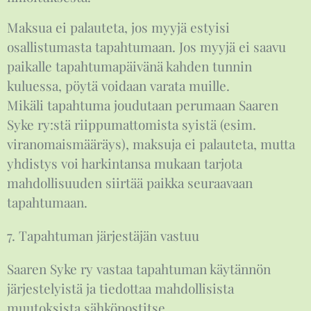
Maksua ei palauteta, jos myyjä estyisi
osallistumasta tapahtumaan. Jos myyjä ei saavu
paikalle tapahtumapäivänä kahden tunnin
kuluessa, pöytä voidaan varata muille.
Mikäli tapahtuma joudutaan perumaan Saaren
Syke ry:stä riippumattomista syistä (esim.
viranomaismääräys), maksuja ei palauteta, mutta
yhdistys voi harkintansa mukaan tarjota
mahdollisuuden siirtää paikka seuraavaan
tapahtumaan.
7. Tapahtuman järjestäjän vastuu
Saaren Syke ry vastaa tapahtuman käytännön
järjestelyistä ja tiedottaa mahdollisista
muutoksista sähköpostitse.