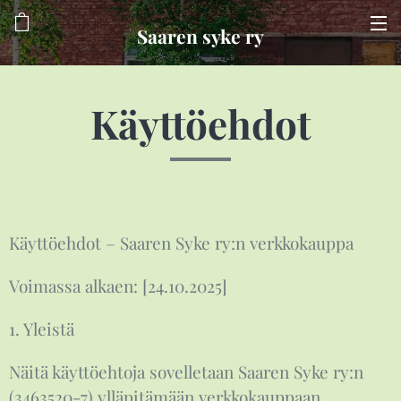
Saaren syke ry
Käyttöehdot
Käyttöehdot – Saaren Syke ry:n verkkokauppa
Voimassa alkaen: [24.10.2025]
1. Yleistä
Näitä käyttöehtoja sovelletaan Saaren Syke ry:n
(3463520-7) ylläpitämään verkkokauppaan.