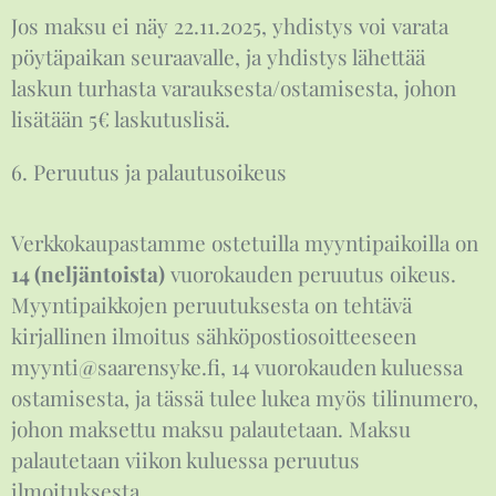
Jos maksu ei näy 22.11.2025, yhdistys voi varata
pöytäpaikan seuraavalle, ja yhdistys lähettää
laskun turhasta varauksesta/ostamisesta, johon
lisätään 5€ laskutuslisä.
6. Peruutus ja palautusoikeus
Verkkokaupastamme ostetuilla myyntipaikoilla on
14 (neljäntoista)
vuorokauden peruutus oikeus.
Myyntipaikkojen peruutuksesta on tehtävä
kirjallinen ilmoitus sähköpostiosoitteeseen
myynti@saarensyke.fi, 14 vuorokauden kuluessa
ostamisesta, ja tässä tulee lukea myös tilinumero,
johon maksettu maksu palautetaan. Maksu
palautetaan viikon kuluessa peruutus
ilmoituksesta.