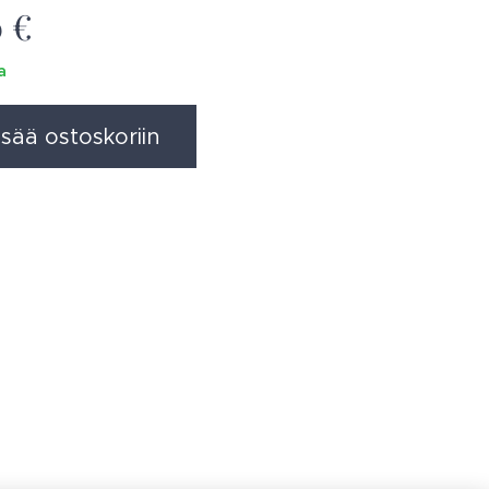
0
€
a
isää ostoskoriin