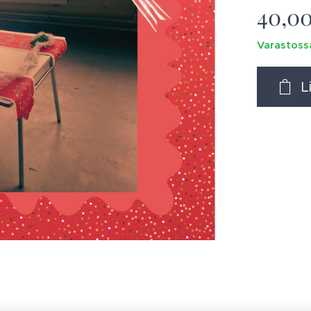
40,0
Varastoss
L