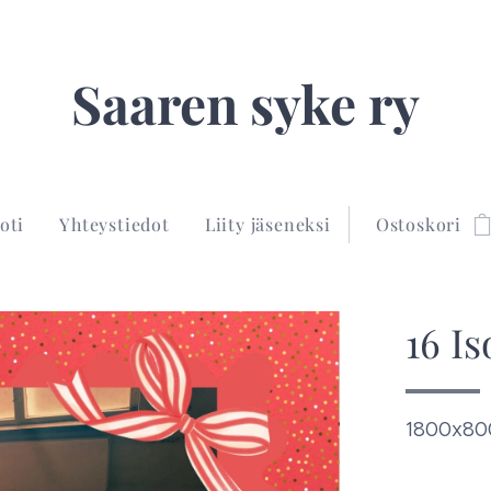
Saaren syke ry
oti
Yhteystiedot
Liity jäseneksi
Ostoskori
16 I
1800x8