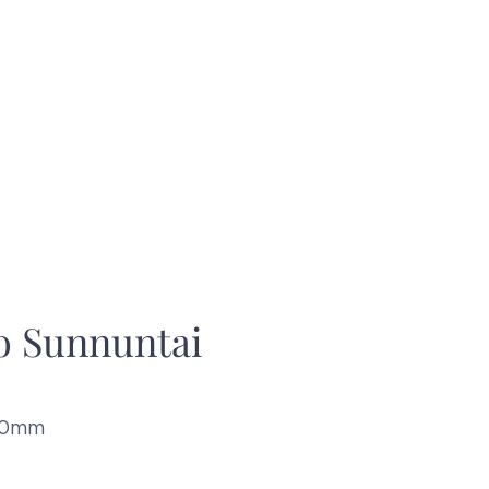
so Sunnuntai
00mm