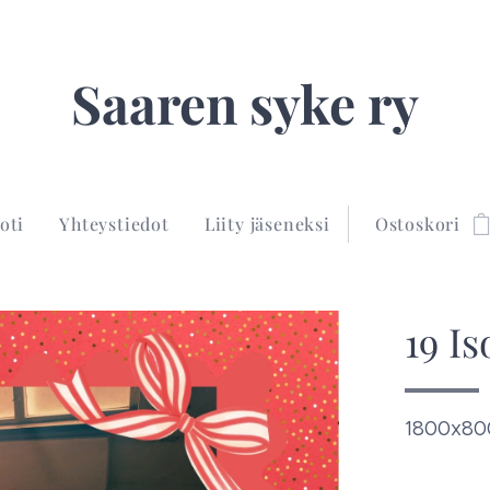
Saaren syke ry
oti
Yhteystiedot
Liity jäseneksi
Ostoskori
19 I
1800x8