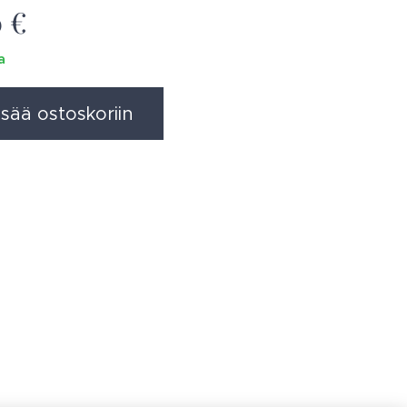
0
€
a
isää ostoskoriin