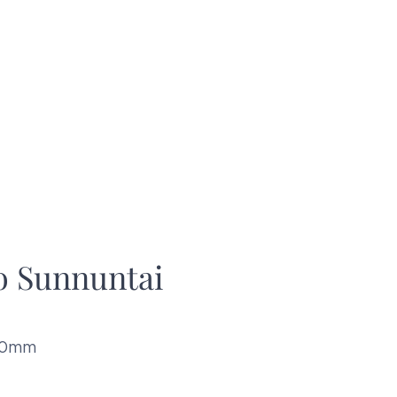
so Sunnuntai
00mm