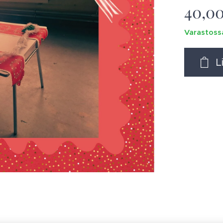
40,0
Varastoss
L