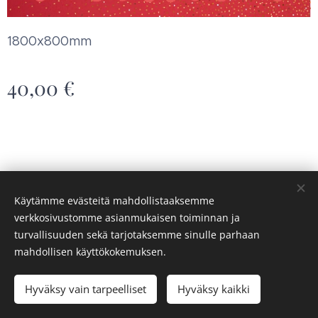
1800x800mm
40,00
€
Käytämme evästeitä mahdollistaaksemme
verkkosivustomme asianmukaisen toiminnan ja
Saaren syke ry
Evästeet
turvallisuuden sekä tarjotaksemme sinulle parhaan
mahdollisen käyttökokemuksen.
Loppuunmyyty
Hyväksy vain tarpeelliset
Hyväksy kaikki