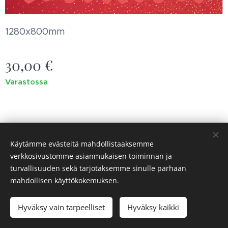
1280x800mm
30,00
€
Varastossa
Käytämme evästeitä mahdollistaaksemme
verkkosivustomme asianmukaisen toiminnan ja
Saaren syke ry
Evästeet
turvallisuuden sekä tarjotaksemme sinulle parhaan
mahdollisen käyttökokemuksen.
Lisää ostoskoriin
Hyväksy vain tarpeelliset
Hyväksy kaikki