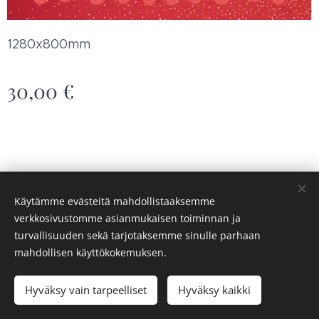
1280x800mm
30,00
€
Käytämme evästeitä mahdollistaaksemme
verkkosivustomme asianmukaisen toiminnan ja
Saaren syke ry
Evästeet
turvallisuuden sekä tarjotaksemme sinulle parhaan
mahdollisen käyttökokemuksen.
Loppuunmyyty
Hyväksy vain tarpeelliset
Hyväksy kaikki