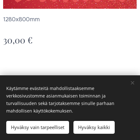
1280x800mm
30,00
€
Käytämme evästeitä mahdollistaaksemme
verkkosivustomme asianmukaisen toiminnan ja
Saaren syke ry
Evästeet
turvallisuuden sekä tarjotaksemme sinulle parhaan
mahdollisen käyttökokemuksen.
Loppuunmyyty
Hyväksy vain tarpeelliset
Hyväksy kaikki