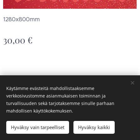
1280x800mm
30,00
€
Käytämme evästeitä mahdollistaaksemme
verkkosivustomme asianmukaisen toiminnan ja
Saaren syke ry
Evästeet
turvallisuuden sekä tarjotaksemme sinulle parhaan
mahdollisen käyttökokemuksen.
Loppuunmyyty
Hyväksy vain tarpeelliset
Hyväksy kaikki