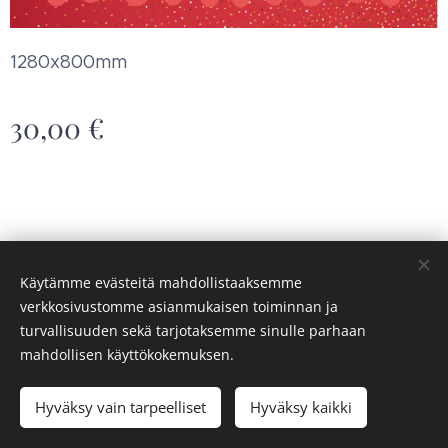
1280x800mm
30,00
€
Käytämme evästeitä mahdollistaaksemme
verkkosivustomme asianmukaisen toiminnan ja
Saaren syke ry
Evästeet
turvallisuuden sekä tarjotaksemme sinulle parhaan
mahdollisen käyttökokemuksen.
Loppuunmyyty
Hyväksy vain tarpeelliset
Hyväksy kaikki