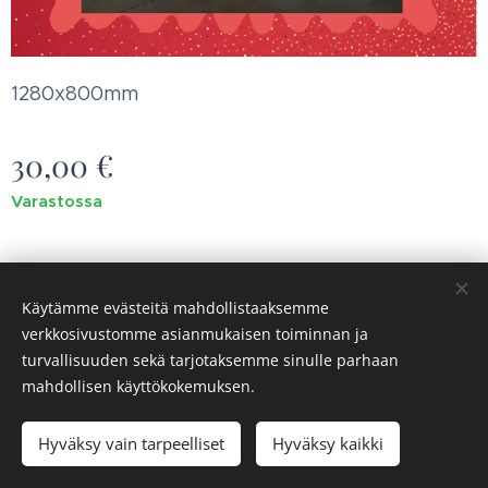
1280x800mm
30,00
€
Varastossa
Käytämme evästeitä mahdollistaaksemme
verkkosivustomme asianmukaisen toiminnan ja
Saaren syke ry
Evästeet
turvallisuuden sekä tarjotaksemme sinulle parhaan
mahdollisen käyttökokemuksen.
Lisää ostoskoriin
Hyväksy vain tarpeelliset
Hyväksy kaikki