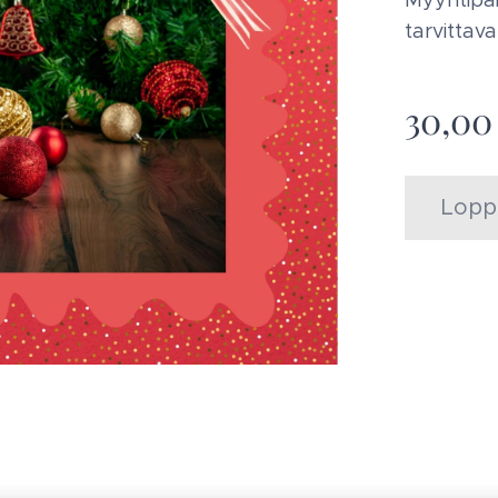
Myyntipai
tarvittav
30,00
Lopp