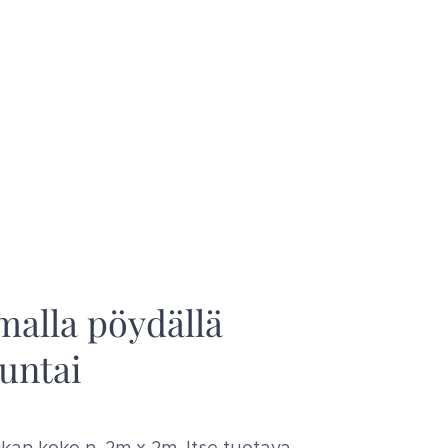
malla pöydällä
untai