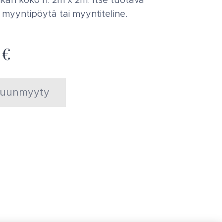
kan koko n. 2m x 2m. Itse tuotava
a myyntipöytä tai myyntiteline.
€
uunmyyty