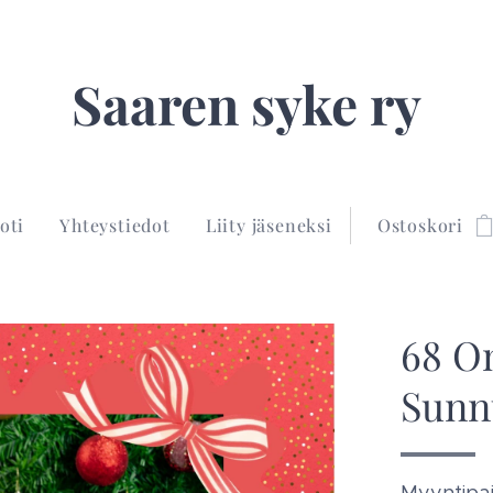
Saaren syke ry
oti
Yhteystiedot
Liity jäseneksi
Ostoskori
68 O
Sunn